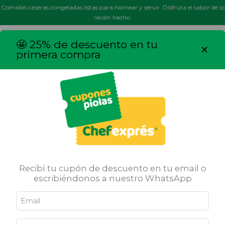
Comidas caseras congeladas listas para hornear y servir. Disfruta el sabor de lo
recién hecho.
MENÚ
0
🤩 25% de descuento en tu
×
primera compra
Inicio
/
Tartas
/
Tarta Jamon y Queso
31
%
OFF
Recibí tu cupón de descuento en tu email o
escribiéndonos a nuestro WhatsApp