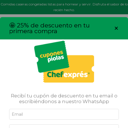
Comidas caseras congeladas listas para hornear y servir. Disfruta el sabor de lo
recién hecho.
MENÚ
0
🤩 25% de descuento en tu
×
primera compra
Inicio
/
Tartas
/
Tarta Cholco
Recibí tu cupón de descuento en tu email o
escribiéndonos a nuestro WhatsApp