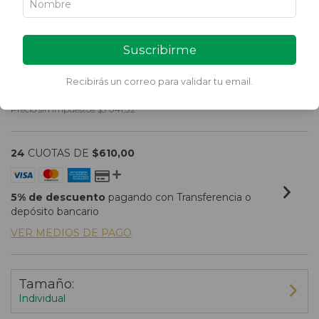
Suscribirme
TARTA CHOLCO
$6.100,00
Recibirás un correo para validar tu email.
Precio sin impuestos
$5.041,32
24
CUOTAS DE
$610,00
5% de descuento
pagando con Transferencia o
depósito bancario
VER MEDIOS DE PAGO
Tamaño:
Individual