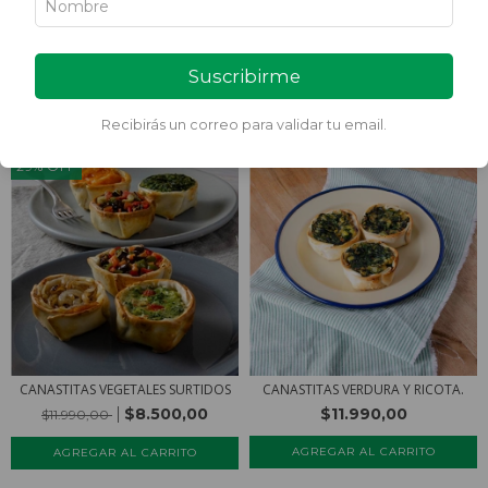
Ordenar por
Suscribirme
FILTRAR
Recibirás un correo para validar tu email.
29
%
OFF
CANASTITAS VEGETALES SURTIDOS
CANASTITAS VERDURA Y RICOTA.
$8.500,00
$11.990,00
$11.990,00