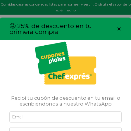
Comidas caseras congeladas listas para hornear y servir. Disfruta el sabor de lo
recién hecho.
MENÚ
0
🤩 25% de descuento en tu
×
primera compra
Veggie
Recibí tu cupón de descuento en tu email o
escribiéndonos a nuestro WhatsApp
Todo lo que necesitás para una alimentación veggie, rica y saludable,
casera y sin conservantes
Inicio
/
Veggie