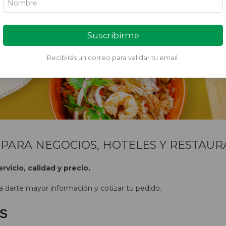
Suscribirme
Recibirás un correo para validar tu email.
PARA NEGOCIOS, HOTELES Y RESTAU
vicio, calidad y precio.
 darte mayor información y cotizar tu pedido.