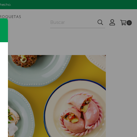
 hecho.
ROQUETAS
0