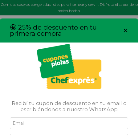
Comidas caseras congeladas listas para hornear y servir. Disfruta el sabor de lo
recién hecho.
MENÚ
0
🤩 25% de descuento en tu
×
primera compra
Inicio
/
Canastitas
/
Premium
Ordenar por
FILTRAR
24
%
OFF
Recibí tu cupón de descuento en tu email o
escribiéndonos a nuestro WhatsApp