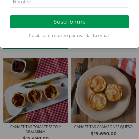
Suscribirme
CANASTITAS 3 QUESOS
CANASTITAS NUECES ROQUEFORT
$12.500,00
$16.690,00
$16.490,00
Recibirás un correo para validar tu email.
CANASTITAS TOMATE SECO Y
CANASTITAS CAMARONES QUESO
MOZARELA
$19.690,00
$15.490,00