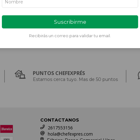
MOZARELA.
CROQUETAS DE CALABAZA.
BANDEJA 8 UNIDADE...
0
$8.690,00
Suscribirme
Recibirás un correo para validar tu email.
PUNTOS CHEFEXPRÉS
Estamos cerca tuyo. Mas de 50 puntos
CONTACTANOS
2617553156
hola@chefexpres.com