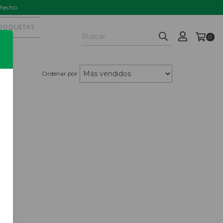
 hecho.
ROQUETAS
0
Ordenar por