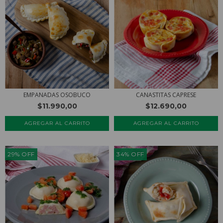
EMPANADAS OSOBUCO
CANASTITAS CAPRESE
$11.990,00
$12.690,00
AGREGAR AL CARRITO
29
%
OFF
34
%
OFF