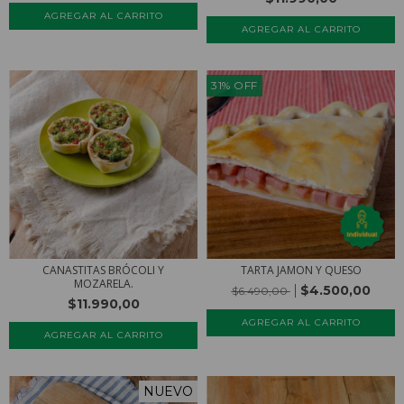
31
%
OFF
CANASTITAS BRÓCOLI Y
TARTA JAMON Y QUESO
MOZARELA.
$4.500,00
$6.490,00
$11.990,00
AGREGAR AL CARRITO
NUEVO