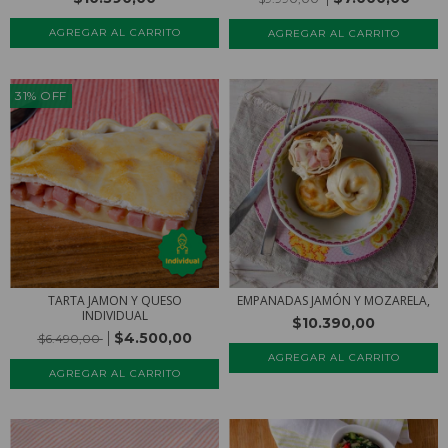
AGREGAR AL CARRITO
31
%
OFF
TARTA JAMON Y QUESO
EMPANADAS JAMÓN Y MOZARELA,
INDIVIDUAL
$10.390,00
$4.500,00
$6.490,00
AGREGAR AL CARRITO