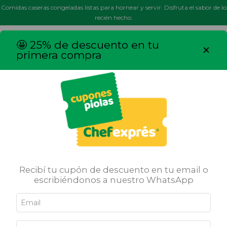
Comidas caseras congeladas listas para hornear y servir. Disfruta el sabor de lo
recién hecho.
MENÚ
0
🤩 25% de descuento en tu
×
primera compra
Inicio
/
Productos
Ordenar por
FILTRAR
32
%
OFF
24
%
OFF
Recibí tu cupón de descuento en tu email o
escribiéndonos a nuestro WhatsApp