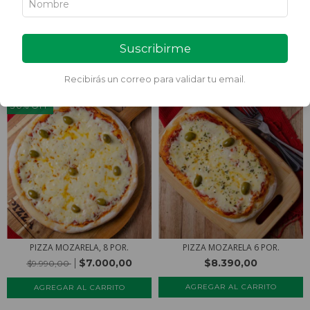
Ordenar por
Suscribirme
FILTRAR
Recibirás un correo para validar tu email.
30
%
OFF
PIZZA MOZARELA, 8 POR.
PIZZA MOZARELA 6 POR.
$7.000,00
$8.390,00
$9.990,00