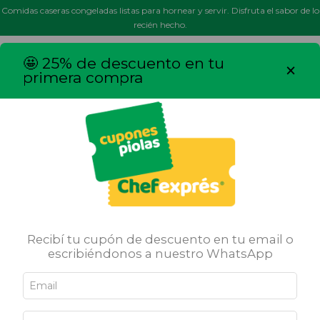
Comidas caseras congeladas listas para hornear y servir. Disfruta el sabor de lo
recién hecho.
MENÚ
0
🤩 25% de descuento en tu
×
primera compra
Pizzas
Recibí tu cupón de descuento en tu email o
escribiéndonos a nuestro WhatsApp
Logramos el sabor de la pizza a la piedra. Irresistibles. Una tradición
italiana con nuestro toque casero.
Inicio
/
Pizzas
/
breadcrumbs.pizzas-6-porciones