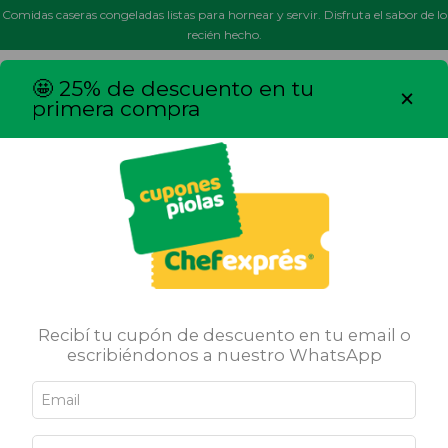
Comidas caseras congeladas listas para hornear y servir. Disfruta el sabor de lo
recién hecho.
MENÚ
0
🤩 25% de descuento en tu
×
primera compra
Inicio
/
Empanadas
/
Empanadas Osobuco
NUEVO
Recibí tu cupón de descuento en tu email o
escribiéndonos a nuestro WhatsApp