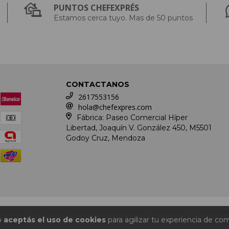
PUNTOS CHEFEXPRÉS
Estamos cerca tuyo. Mas de 50 puntos
CONTACTANOS
2617553156
hola@chefexpres.com
Fábrica: Paseo Comercial Híper
Libertad, Joaquín V. González 450, M5501
Godoy Cruz, Mendoza
EFEXPRÉS - 2026. TODOS LOS DERECHOS RESERVADOS.
DEFENSA DE LAS Y LOS CO
io
aceptás el uso de cookies
para agilizar tu experiencia de co