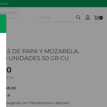
 hecho.
ROQUETAS
0
AS DE PAPA Y MOZARELA.
 8 UNIDADES 50 GR CU
,00
os
$7.181,82
E
$869,00
nto
pagando con Transferencia o depósito