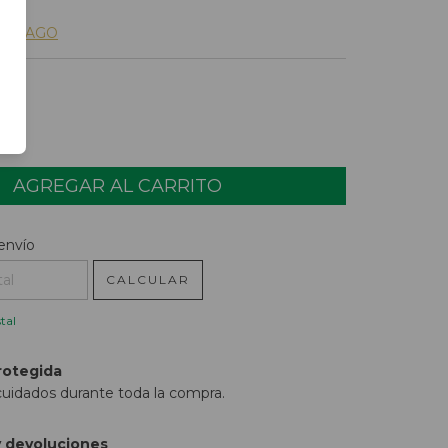
DE PAGO
l CP:
CAMBIAR CP
envío
CALCULAR
tal
rotegida
cuidados durante toda la compra.
 devoluciones