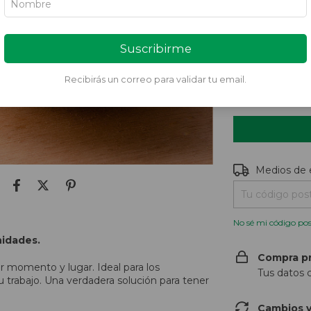
bancario
VER MEDIOS 
Suscribirme
CANTIDAD
Recibirás un correo para validar tu email.
Entregas para e
Medios de 
No sé mi código pos
nidades.
Compra p
r momento y lugar. Ideal para los
Tus datos 
tu trabajo. Una verdadera solución para tener
Cambios y