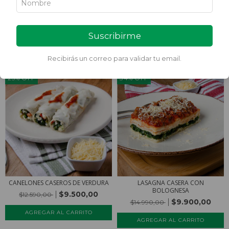
Ordenar por
Suscribirme
FILTRAR
Recibirás un correo para validar tu email.
25
%
OFF
34
%
OFF
CANELONES CASEROS DE VERDURA
LASAGNA CASERA CON
BOLOGNESA
$9.500,00
$12.590,00
$9.900,00
$14.990,00