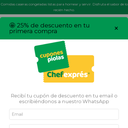
Comidas caseras congeladas listas para hornear y servir. Disfruta el sabor de lo
recién hecho.
MENÚ
0
🤩 25% de descuento en tu
×
primera compra
Pastas y Salsas
Recibí tu cupón de descuento en tu email o
escribiéndonos a nuestro WhatsApp
Ricas, saludables y sin conservantes. Nuestras pastas y salsas caseras son
una solucion para incluirlas en tu dieta y la de tu familia.
Inicio
/
Pastas y Salsas