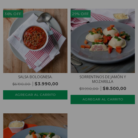
36
%
OFF
29
%
OFF
SALSA BOLOGNESA.
SORRENTINOS DE JAMÓN Y
MOZARELLA
$3.990,00
$6.190,00
$8.500,00
$11.990,00